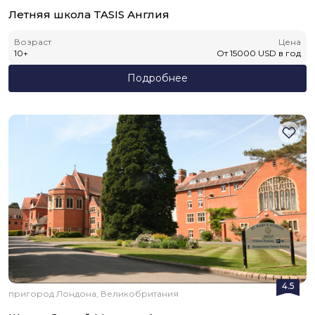
Летняя школа TASIS Англия
Возраст
Цена
10
+
От
15000
USD
в год
Подробнее
4.5
пригород Лондона, Великобритания