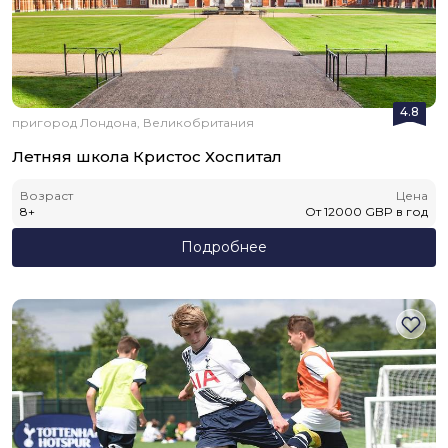
4.8
пригород Лондона, Великобритания
Летняя школа Кристос Хоспитал
Возраст
Цена
8
+
От
12000
GBP
в год
Подробнее