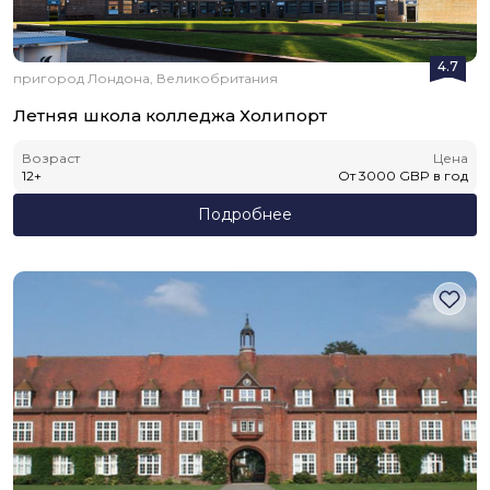
4.7
пригород Лондона, Великобритания
Летняя школа колледжа Холипорт
Возраст
Цена
12
+
От
3000
GBP
в год
Подробнее