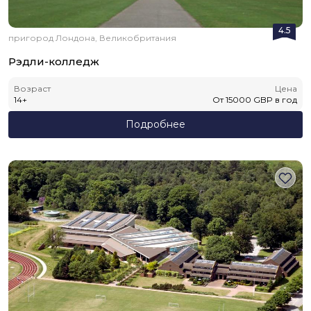
4.5
пригород Лондона, Великобритания
Рэдли-колледж
Возраст
Цена
14
+
От
15000
GBP
в год
Подробнее