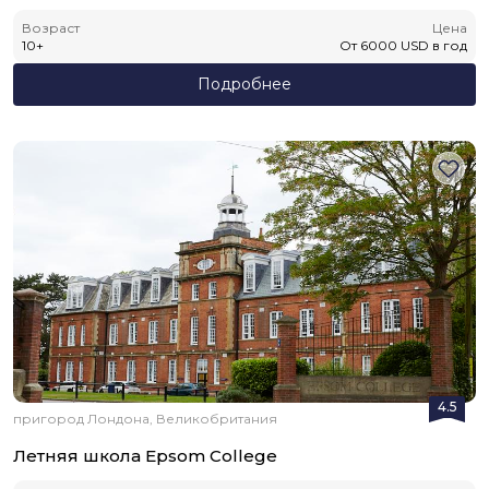
Возраст
Цена
10
+
От
6000
USD
в год
Подробнее
4.5
пригород Лондона, Великобритания
Летняя школа Epsom College