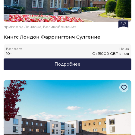
4.7
пригород Лондона, Великобритания
Кингс Лондон Фаррингтонч Сулгение
Возраст
Цена
10
+
От
15000
GBP
в год
Подробнее