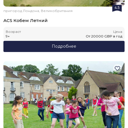
4.5
пригород Лондона, Великобритания
ACS Кобем Летний
Возраст
Цена
9
+
От
20000
GBP
в год
Подробнее