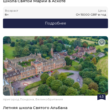
Школа Святой Марии в Аскоте
Возраст
Цена
8
+
От
15000
GBP
в год
Подробнее
4.5
пригород Лондона, Великобритания
Летняя школа Святого Альбана