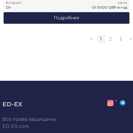
Возраст
Цена
12
+
От
3000
GBP
в год
Подробнее
<
1
2
3
>
*
ED-EX
Все права защищены
ED-EX.com