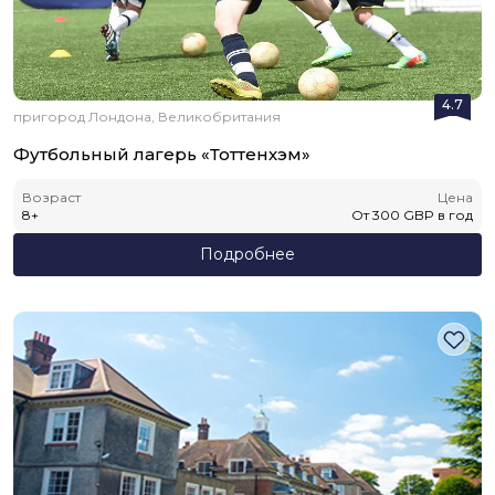
4.7
пригород Лондона, Великобритания
Футбольный лагерь «Тоттенхэм»
Возраст
Цена
8
+
От
300
GBP
в год
Подробнее