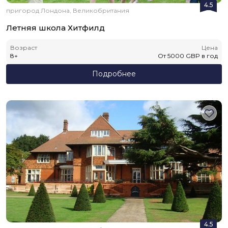
4.5
пригород Лондона, Великобритания
Летняя школа Хитфилд
Возраст
Цена
8
+
От
5000
GBP
в год
Подробнее
4.5