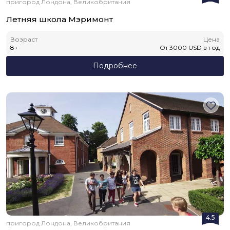
пригород Лондона, Великобритания
Летняя школа Мэримонт
Возраст
Цена
8
+
От
3000
USD
в год
Подробнее
4.5
пригород Лондона, Великобритания