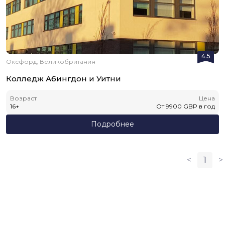
4.5
Оксфорд, Великобритания
Колледж Абингдон и Уитни
Возраст
Цена
16
+
От
9900
GBP
в год
Подробнее
<
1
>