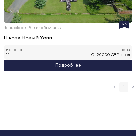
4.5
Челмсфорд, Великобритания
Школа Новый Холл
Возраст
Цена
14
+
От
20000
GBP
в год
Подробнее
<
1
>