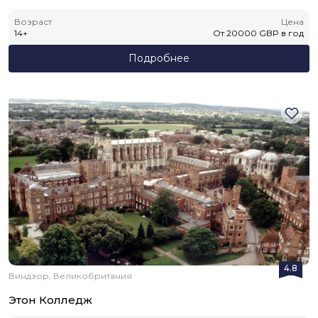
Возраст
Цена
14
+
От
20000
GBP
в год
Подробнее
4.8
Виндзор, Великобритания
Этон Колледж