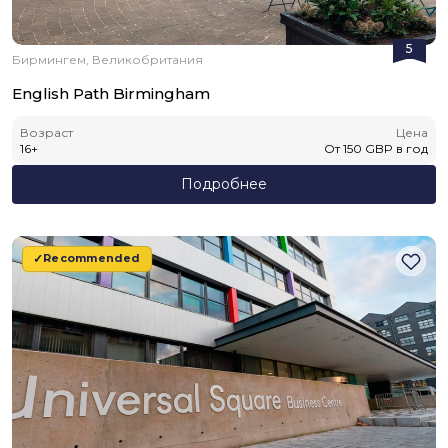
5
Бирмингем, Великобритания
English Path Birmingham
Возраст
Цена
16
+
От
150
GBP
в год
Подробнее
Recommended