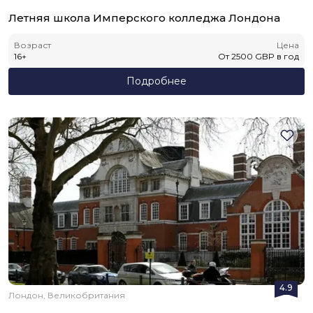
Летняя школа Имперского колледжа Лондона
Возраст
Цена
16
+
От
2500
GBP
в год
Подробнее
4.9
Лондон, Великобритания