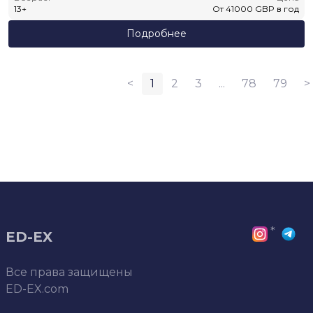
13
+
От
41000
GBP
в год
Подробнее
<
1
2
3
...
78
79
>
*
ED-EX
Все права защищены
ED-EX.com