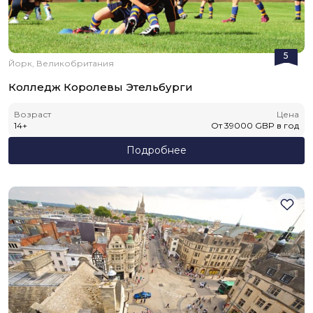
5
Йорк, Великобритания
Колледж Королевы Этельбурги
Возраст
Цена
14
+
От
39000
GBP
в год
Подробнее