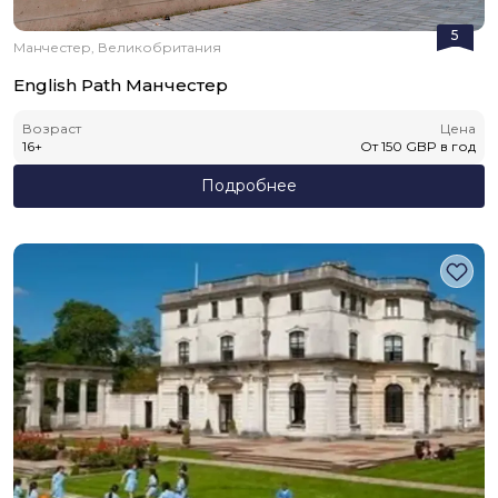
5
Манчестер, Великобритания
English Path Манчестер
Возраст
Цена
16
+
От
150
GBP
в год
Подробнее