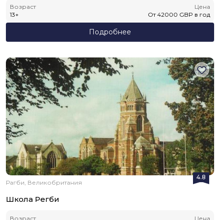
Возраст
Цена
13
+
От
42000
GBP
в год
Подробнее
4.8
Рагби, Великобритания
Школа Регби
Возраст
Цена