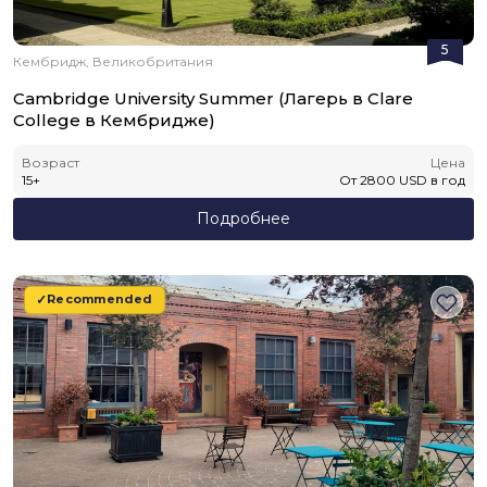
5
Кембридж, Великобритания
Cambridge University Summer (Лагерь в Clare
College в Кембридже)
Возраст
Цена
15
+
От
2800
USD
в год
Подробнее
Recommended