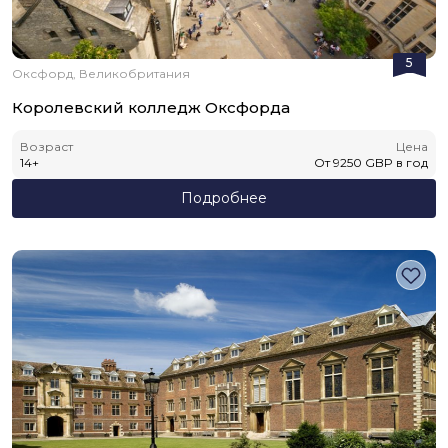
5
Оксфорд, Великобритания
Королевский колледж Оксфорда
Возраст
Цена
14
+
От
9250
GBP
в год
Подробнее