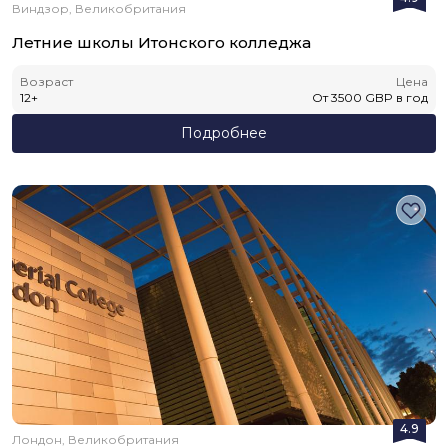
Виндзор, Великобритания
Летние школы Итонского колледжа
Возраст
Цена
12
+
От
3500
GBP
в год
Подробнее
4.9
Лондон, Великобритания