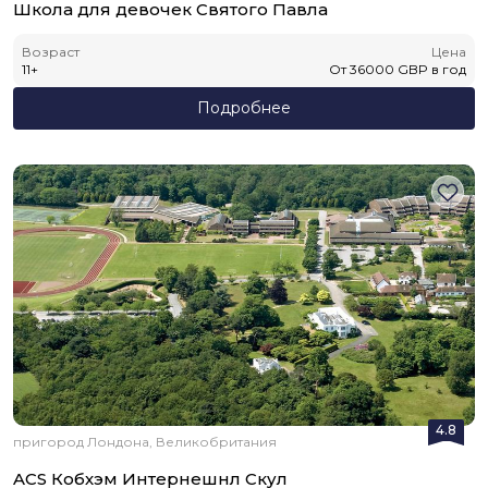
Школа для девочек Святого Павла
Возраст
Цена
11
+
От
36000
GBP
в год
Подробнее
4.8
пригород Лондона, Великобритания
ACS Кобхэм Интернешнл Скул