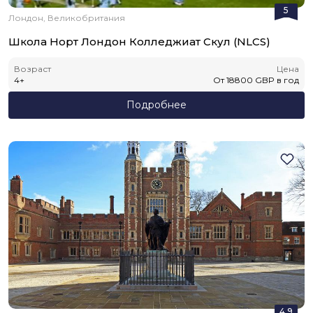
5
Лондон, Великобритания
Школа Норт Лондон Колледжиат Скул (NLCS)
Возраст
Цена
4
+
От
18800
GBP
в год
Подробнее
4.9