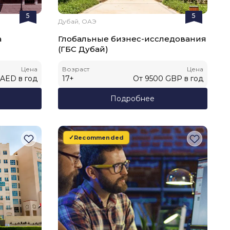
5
5
Дубай, ОАЭ
а
Глобальные бизнес-исследования
(ГБС Дубай)
Цена
Возраст
Цена
AED
в год
17
+
От
9500
GBP
в год
Подробнее
Recommended