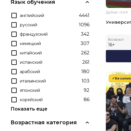
Язык обучения
Дубай, ОАЭ
4441
английский
Университ
1096
русский
342
французский
Возраст
307
немецкий
16
+
262
китайский
261
испанский
180
арабский
Recomm
103
итальянский
92
японский
86
корейский
Показать еще
Возрастная категория