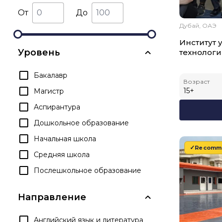
От
До
Дубай, ОАЭ
Институт 
Уровень
технолог
Бакалавр
Возраст
15
+
Магистр
Аспирантура
Дошкольное образование
Начальная школа
Recomm
Средняя школа
Послешкольное образование
Направление
Английский язык и литература