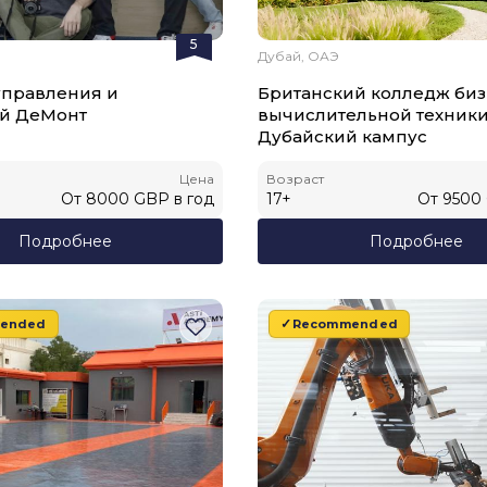
5
Дубай, ОАЭ
управления и
Британский колледж биз
ий ДеМонт
вычислительной техники
Дубайский кампус
Цена
Возраст
От
8000
GBP
в год
17
+
От
9500
Подробнее
Подробнее
ended
Recommended