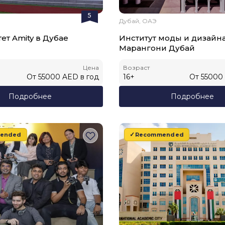
5
Дубай, ОАЭ
ет Amity в Дубае
Институт моды и дизайн
Марангони Дубай
Цена
Возраст
От
55000
AED
в год
16
+
От
55000
Подробнее
Подробнее
ended
Recommended