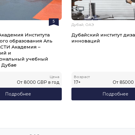
5
Дубай, ОАЭ
Академия Института
Дубайский институт диз
ого образования Аль
инноваций
АСТИ Академия –
ий и
ональный учебный
в Дубае
Цена
Возраст
От
8000
GBP
в год
17
+
От
85000
Подробнее
Подробнее