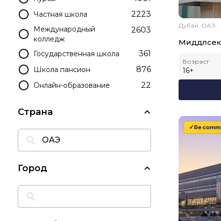
2223
Частная школа
Дубай, ОАЭ
Международный
2603
колледж
Миддлсек
361
Государственная школа
Возраст
876
Школа пансион
16
+
22
Онлайн-образование
Страна
Recomm
Город