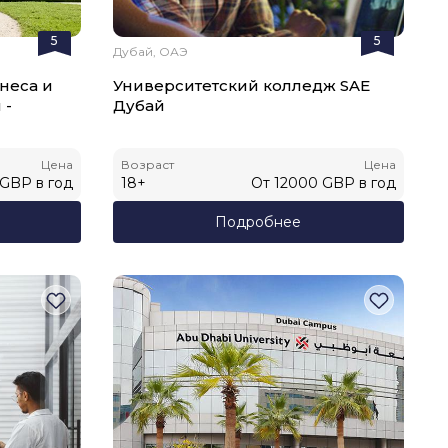
5
5
Дубай, ОАЭ
неса и
Университетский колледж SAE
 -
Дубай
Цена
Возраст
Цена
GBP
в год
18
+
От
12000
GBP
в год
Подробнее