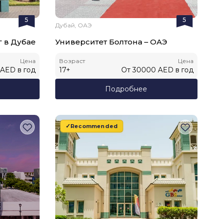
5
5
Дубай, ОАЭ
г в Дубае
Университет Болтона – ОАЭ
Цена
Возраст
Цена
AED
в год
17
+
От
30000
AED
в год
Подробнее
Recommended