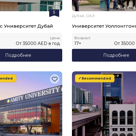
5
Дубай, ОАЭ
с Университет Дубай
Университет Уоллонггон
Цена
Возраст
От
35000
AED
в год
17
+
От
35000
Подробнее
Подробнее
ended
Recommended