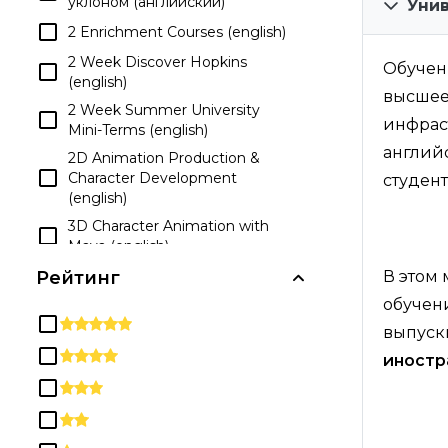
уклоном (английский)
Уни
мероприятия
2 Enrichment Courses (english)
Знания и навыки, связанные
со здоровьем
2 Week Discover Hopkins
Обучен
(english)
Инженерное искусство
высшее
2 Week Summer University
Инженерные технологии и
инфрас
Mini-Terms (english)
области, связанные с
английс
инженерным делом
2D Animation Production &
Character Development
студент
Иностранные языки,
(english)
литература и лингвистика
3D Character Animation with
История
Maya (english)
Коммуникационные
3D Modeling & Animation
Рейтинг
В этом
технологии/Технические
Academy (english)
специалисты и службы
обучен
поддержки
3D Modeling: Character Design
выпускн
with Autodesk Maya (english)
Коммуникация, журналистика
иностр
и связанные с ними
3D Modeling: Environment Art
программы
with Autodesk Maya (english)
Компьютерные и
3D Printing and Modeling with
информационные науки и
Take-Home Printer (english)