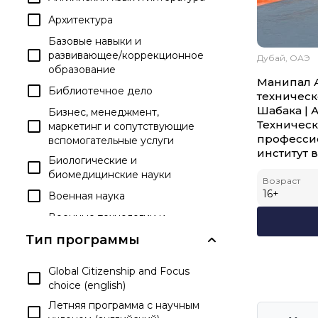
Архитектура
Базовые навыки и
развивающее/коррекционное
Дубай, ОАЭ
образование
Манипал 
Библиотечное дело
техническ
Шабака | 
Бизнес, менеджмент,
Техническ
маркетинг и сопутствующие
професси
вспомогательные услуги
институт 
Биологические и
биомедицинские науки
Возраст
16
+
Военная наука
Военные технологии и
прикладные науки
Тип программы
Гражданская деятельность
Global Citizenship and Focus
Дипломы и аттестаты о
choice (english)
среднем образовании
Летняя программа с научным
Досуг и развлекательные