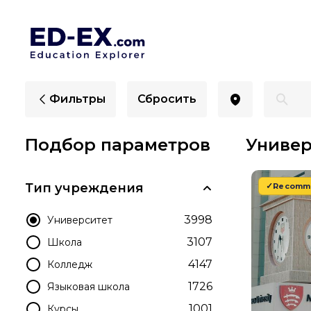
Лучшие университеты в ОАЭ для иностранцев - Ed-
Фильтры
Сбросить
Подбор параметров
Универ
Тип учреждения
Recomm
3998
Университет
3107
Школа
4147
Колледж
1726
Языковая школа
1001
Курсы