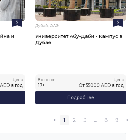
5
5
Дубай, ОАЭ
айна и
Университет Абу-Даби - Кампус в
Дубае
Цена
Возраст
Цена
AED
в год
17
+
От
55000
AED
в год
Подробнее
<
1
2
3
...
8
9
>