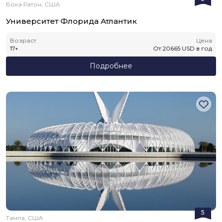
Бока Ратон, США
Университет Флорида Атлантик
Возраст
Цена
17
+
От
20665
USD
в год
Подробнее
5
Тампа, США