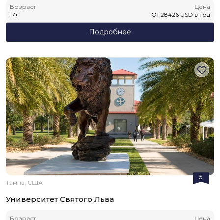
Возраст
Цена
17
+
От
28426
USD
в год
Подробнее
5
Тампа, США
Университет Святого Льва
Возраст
Цена