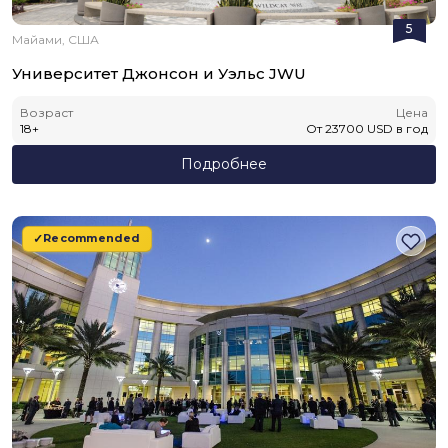
5
Майами, США
Университет Джонсон и Уэльс JWU
Возраст
Цена
18
+
От
23700
USD
в год
Подробнее
Recommended