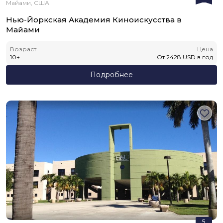
Майами, США
Нью-Йоркская Академия Киноискусства в
Майами
Возраст
Цена
10
+
От
2428
USD
в год
Подробнее
5