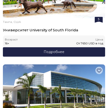
5
Тампа, США
Университет University of South Florida
Возраст
Цена
16
+
От
7650
USD
в год
Подробнее