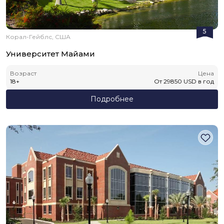
5
Корал-Гейблс, США
Университет Майами
Возраст
Цена
18
+
От
29850
USD
в год
Подробнее