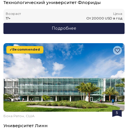
Технологический университет Флориды
Возраст
Цена
17
+
От
20000
USD
в год
Подробнее
Recommended
5
Бока Ратон, США
Университет Линн