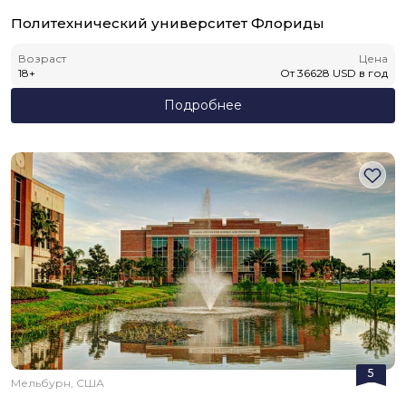
Политехнический университет Флориды
Возраст
Цена
18
+
От
36628
USD
в год
Подробнее
5
Мельбурн, США