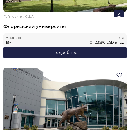
5
Гейнсвилл, США
Флоридский университет
Возраст
Цена
18
+
От
28590
USD
в год
Подробнее