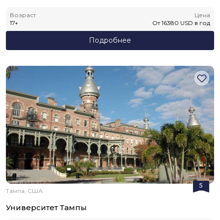
Возраст
Цена
17
+
От
16380
USD
в год
Подробнее
5
Тампа, США
Университет Тампы