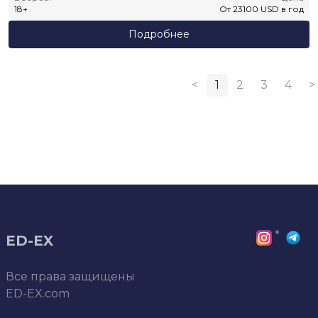
18
+
От
23100
USD
в год
Подробнее
<
1
2
3
4
>
*
ED-EX
Все права защищены
ED-EX.com