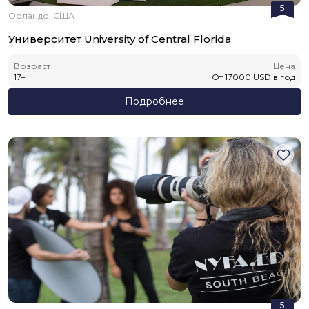
5
Орландо, США
Университет University of Central Florida
Возраст
Цена
17
+
От
17000
USD
в год
Подробнее
5