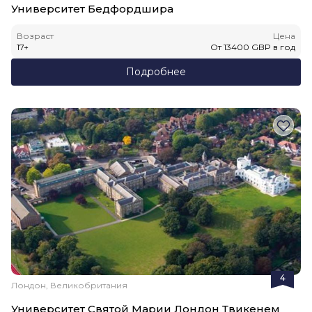
Университет Бедфордшира
Возраст
Цена
17
+
От
13400
GBP
в год
Подробнее
4
Лондон, Великобритания
Университет Святой Марии Лондон Твикенем