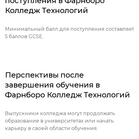
поступления в
Фарнборо
онлайн через сайт колледжа. Стоимость подачи 
зависит от программы.

Колледж Технологий
Образовательные квалификации: Требуются 
Минимальный балл для поступления составляет 
GCSE или эквиваленты.

5 баллов GCSE.
Необходимые документы: Рекомендательные 
письма, результаты тестов.

Требования для иностранных студентов: 
Перспективы после
Уровень IELTS не ниже 5.5.

завершения обучения в
Финансовые условия: Необходимо 
Фарнборо Колледж Технологий
предоставить подтверждение наличия средств.

Сроки подачи заявок: По состоянию на 2023 год, 
Выпускники колледжа могут продолжать 
заявки принимаются до конца августа.

образование в университетах или начать 
карьеру в своей области обучения.
Тестирование или собеседование: 