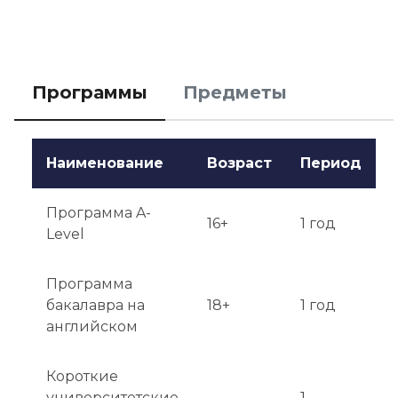
Собеседование может быть обязательным для 
некоторых программ.

Оповещение о результатах: Результаты 
Программы
Предметы
поступления сообщаются по электронной почте 
в течение нескольких недель после подачи 
заявки.
Наименование
Возраст
Период
Программа A-
16+
1 год
Level
Программа
бакалавра на
18+
1 год
английском
Короткие
университетские
1