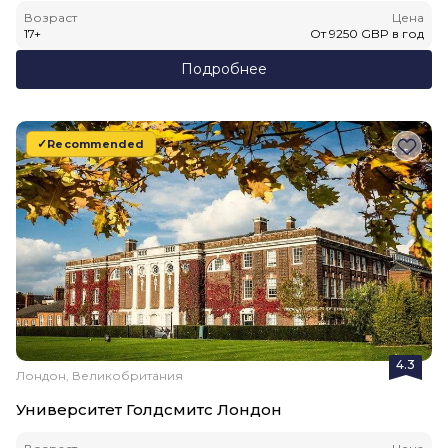
Возраст
Цена
17
+
От
9250
GBP
в год
Подробнее
Recommended
4.3
Лондон, Великобритания
Университет Голдсмитс Лондон