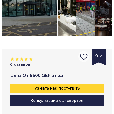
4.2
0
отзывов
Тип
Возраст
:
Форма
Цена
От
9500
GBP
в год
заведения
:
16
+
частны
Узнать как поступить
Междунар
Очная
одный
Консультация с экспертом
Заочна
колледж
Онлай
Колледж