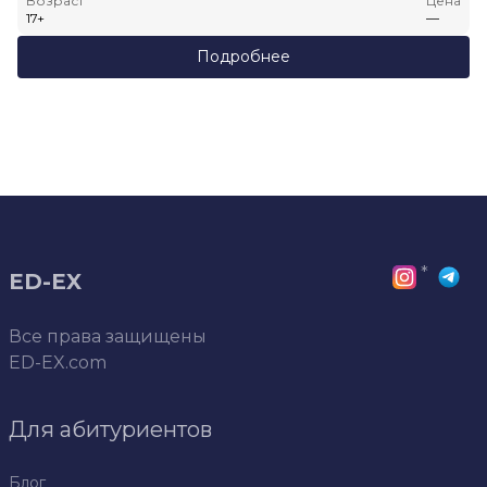
Возраст
Цена
17
+
—
Подробнее
*
ED-EX
Все права защищены
ED-EX.com
Для абитуриентов
Блог