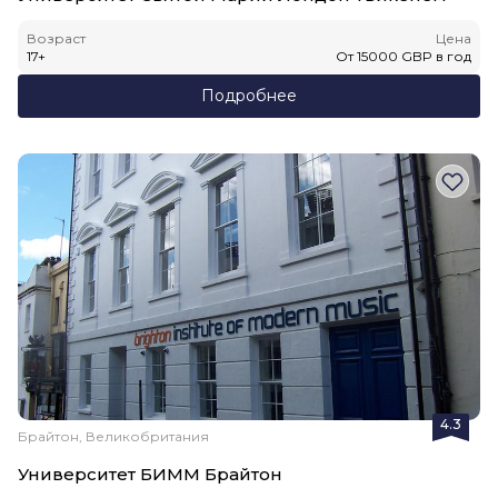
Возраст
Цена
17
+
От
15000
GBP
в год
Подробнее
4.3
Брайтон, Великобритания
Университет БИММ Брайтон