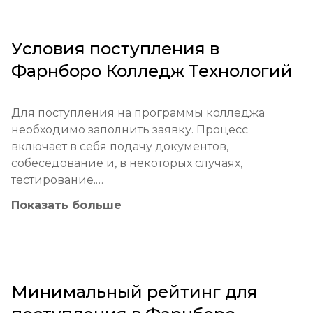
направлена на развитие навыков, необходимых 
для успешной карьеры. Применяются 
современные методы преподавания, включая 
Условия поступления в
проектное обучение и использование 
Фарнборо Колледж Технологий
технологий.

Farnborough College of Technology делает 
Для поступления на программы колледжа 
значительный вклад в образовательную 
необходимо заполнить заявку. Процесс 
систему региона, обеспечивая 
включает в себя подачу документов, 
высококачественное образование и подготовку 
собеседование и, в некоторых случаях, 
квалифицированных специалистов для рынка 
тестирование.

труда.

Показать больше
Обязательные экзамены: [GCSE, IELTS для 
Основные цели колледжа включают развитие 
иностранных студентов]

критического мышления, подготовку студентов 
к высшему образованию и помощь в 
Минимальный возраст: 16 лет

построении карьеры.
Минимальный рейтинг для
Процесс подачи заявки: Заявки подаются 