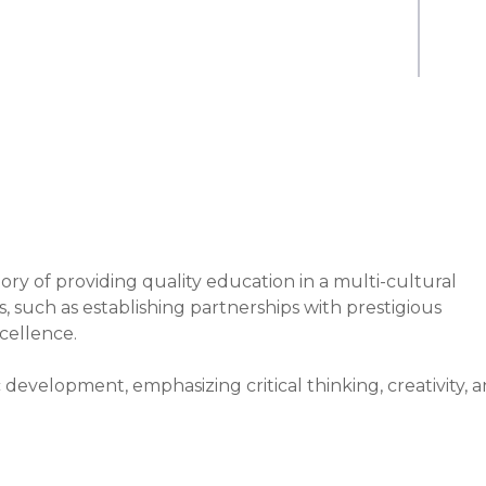
ory of providing quality education in a multi-cultural 
, such as establishing partnerships with prestigious 
ellence.

development, emphasizing critical thinking, creativity, a
ential learning and personalized mentorship programs.

he educational system by fostering an inclusive communit