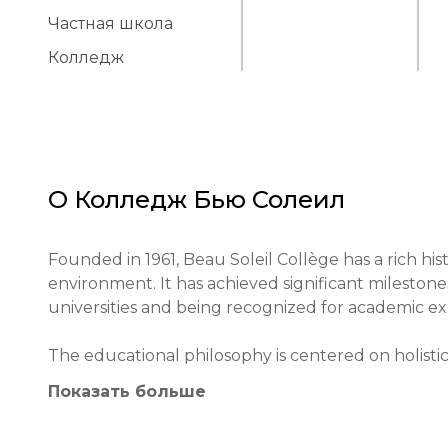
Частная школа
Колледж
О
Колледж Бью Солеил
Founded in 1961, Beau Soleil Collège has a rich hist
environment. It has achieved significant milestones
universities and being recognized for academic exc
The educational philosophy is centered on holistic 
global citizenship. Unique methods include experi
Показать больше
Beau Soleil Collège contributes significantly to t