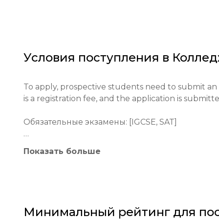
and promoting international understanding. Its r
world.

The primary goals include preparing students for h
challenges, and nurturing a love for lifelong learn
Условия поступления в
Коллед
To apply, prospective students need to submit an
is a registration fee, and the application is submitt
Обязательные экзамены: [IGCSE, SAT]

Минимальный возраст: 14

Показать больше
Процесс подачи заявки: [Заполнение онлайн-за
предоставление необходимых документов.]

Образовательные квалификации: [Требуется атт
Минимальный рейтинг для пос