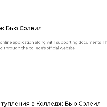
eputation is esteemed, drawing students from around the
igher education, developing skills for real-world 
ing.
ж Бью Солеил
 online application along with supporting documents. Th
ed through the college's official website.

явки, уплата регистрационного сбора, 
естат о среднем образовании или его эквивалент.]

тупления в
Колледж Бью Солеил