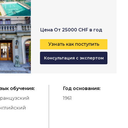
Цена
От
25000
CHF
в год
Узнать как поступить
Консультация с экспертом
зык обучения
:
Год основания
:
ранцузский
1961
нглийский