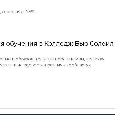
сьма, результаты тестов, копии свидетельства о 
составляет 75%.
ень владения английским не ниже B2, наличие 
ить подтверждение наличия средств для проживан
я обучения в
Колледж Бью Солеил
ные и образовательные перспективы, включая 
 каждого года.]

успешные карьеры в различных областях.
тся, собеседование с представителем колледжа.]

олнительных образовательных программах 
отправлены по электронной почте в течение 4 недель