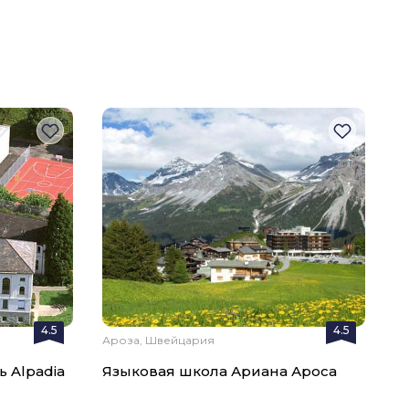
4.5
4.5
Ароза, Швейцария
 Alpadia
Языковая школа Ариана Ароса