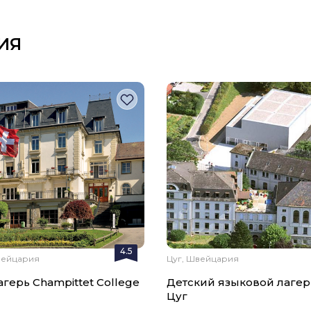
ИЯ
4.5
вейцария
Цуг, Швейцария
герь Champittet College
Детский языковой лагерь
Цуг