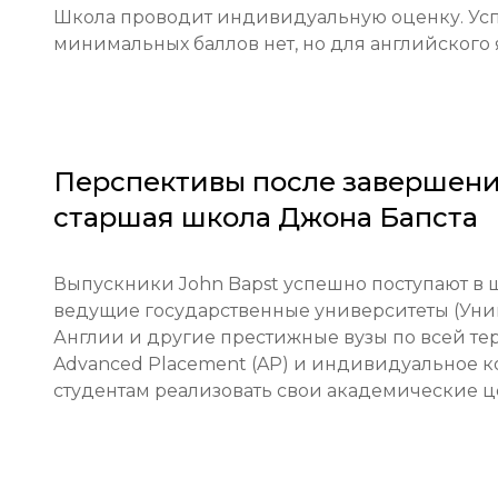
Школа проводит индивидуальную оценку. Усп
Образовательные квалификации: Предоставлени
минимальных баллов нет, но для английского 
Необходимые документы: Заполненная заявка,
английского языка и учителя математики, резу
личное эссе.

Перспективы после завершени
Требования для иностранных студентов: Опр
старшая школа Джона Бапста
(минимальный балл Duolingo 105+ или эквива
английский язык. Требуется опекунство для студ
Выпускники John Bapst успешно поступают в 
Финансовые условия: Для международных сту
ведущие государственные университеты (Унив
состоятельности для получения визы I-20.

Англии и другие престижные вузы по всей те
Advanced Placement (AP) и индивидуальное к
Сроки подачи заявок: Прием заявок осуществляе
студентам реализовать свои академические ц
гарантии места рекомендуется подавать докуме
Тестирование или собеседование: Обязательн
онлайн через Zoom/Skype).
