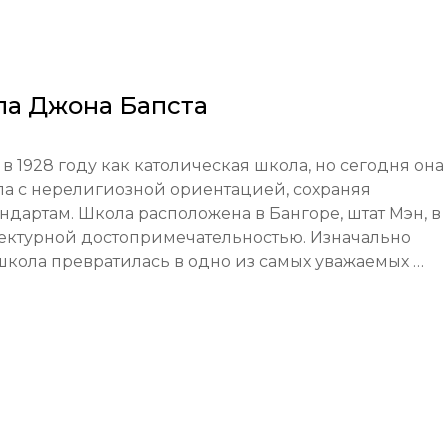
а Джона Бапста
 в 1928 году как католическая школа, но сегодня она 
а с нерелигиозной ориентацией, сохраняя 
артам. Школа расположена в Бангоре, штат Мэн, в 
тектурной достопримечательностью. Изначально 
кола превратилась в одно из самых уважаемых 
своей строгой академической подготовкой и 
ключающим как американских, так и международных
тся на принципах академического превосходства, 
я глобальной гражданственности. Школа предлагае
ленное изучение дисциплин с богатой программой 