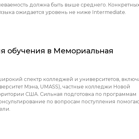
еваемость должна быть выше среднего. Конкретных
е табелей успеваемости за последние 2-3 года.

языка ожидается уровень не ниже Intermediate.
 табели успеваемости, рекомендации от учителя 
льтаты языкового теста (для международных студенто
я обучения в
Мемориальная
еделенный уровень владения английским языком 
лент). Все документы должны быть переведены на 
ентов без визы F-1.

широкий спектр колледжей и университетов, включа
дентов требуется подтверждение финансовой 
ерситет Мэна, UMASS), частные колледжи Новой 
рритории США. Сильная подготовка по программам 
онсультирование по вопросам поступления помогаю
тся на постоянной основе (rolling admissions), но дл
ели.
нты заранее.

ое собеседование с приемной комиссией (очно или