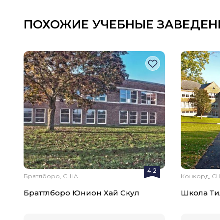
ПОХОЖИЕ УЧЕБНЫЕ ЗАВЕДЕН
4.2
Братлборо, США
Конкорд, С
Браттлборо Юнион Хай Скул
Школа Ти