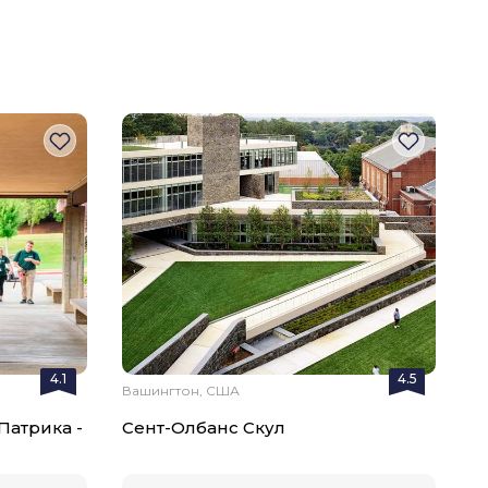
4.1
4.5
Вашингтон, США
Патрика -
Сент-Олбанс Скул