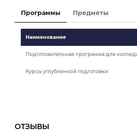
Квалификации или опыт: Приветствуется участ
Программы
Предметы
или общественной работе.

Оповещение о результатах: Решение о зачисл
Наименование
после завершения собеседования и получения
Подготовительная программа для коллед
Курсы углубленной подготовки
ОТЗЫВЫ