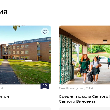
ИЯ
4.5
ША
Сан-Франциско, США
лтон
Средняя школа Святого 
Святого Винсента