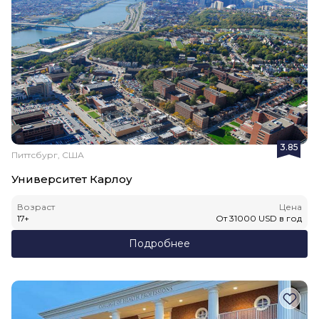
3.85
Питтсбург, США
Университет Карлоу
Возраст
Цена
17
+
От
31000
USD
в год
Подробнее