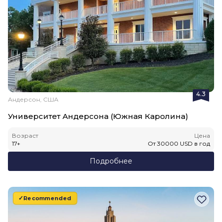
4.3
Андерсон, США
Университет Андерсона (Южная Каролина)
Возраст
Цена
17
+
От
30000
USD
в год
Подробнее
Recommended