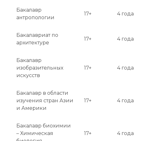
Необходимые документы: Заполненная заявка, 
Бакалавр
17+
4 года
школьный табель (транскрипт), 
антропологии
рекомендательные письма (обычно от 
школьного консультанта и учителя), 
Бакалавриат по
мотивационные эссе, резюме внеучебной 
17+
4 года
архитектуре
деятельности, результаты тестов (если 
подаются), портфолио (для творческих 
специальностей).

Бакалавр
изобразительных
17+
4 года
Требования для иностранных студентов:

искусств
Уровень владения языком: Требуется 
Бакалавр в области
подтверждение владения английским через 
изучения стран Азии
17+
4 года
тесты TOEFL iBT (рекомендуется 100+), IELTS 
и Америки
Academic (рекомендуется 7.0+) или Duolingo 
English Test (рекомендуется 120+).

Бакалавр биохимии
– Химическая
17+
4 года
Финансовая документация: Для получения 
биология