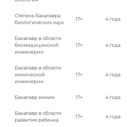
формы I-20 (для студенческой визы F-1) 
необходимо предоставить доказательство 
финансовой состоятельности, покрывающей 
Степень бакалавра
17+
4 года
полную стоимость обучения и проживания.

биологических наук
Оценка транскриптов: Может потребоваться 
Бакалавр в области
официальная оценка транскриптов через такие 
биомедицинской
17+
4 года
организации, как WES или ECE.

инженерии
Финансовые условия: Требуется для всех 
Бакалавр в области
иностранных студентов при подаче на визу. 
химической
17+
4 года
Vanderbilt придерживается политики "need-
инженерии
blind" для граждан США и предоставляет 
щедрую финансовую помощь, включая полное 
покрытие потребностей для принятых 
Бакалавр химии
17+
4 года
студентов.

Бакалавр в области
17+
4 года
Сроки подачи заявок (бакалавриат):

развития ребенка