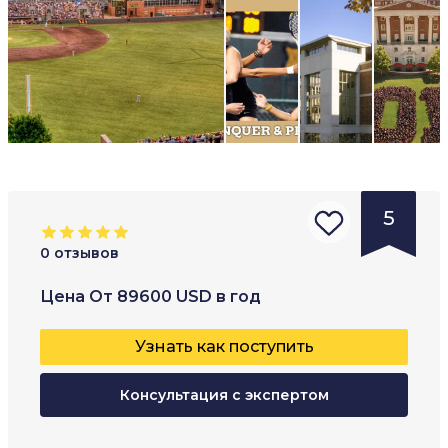
5
0
отзывов
Тип
Возраст
:
Форма
Цена
От
89600
USD
в год
заведения
:
17
+
Очная
Узнать как поступить
Университ
Заочна
ет
Консультация с экспертом
Гибри
Колледж
Онлай