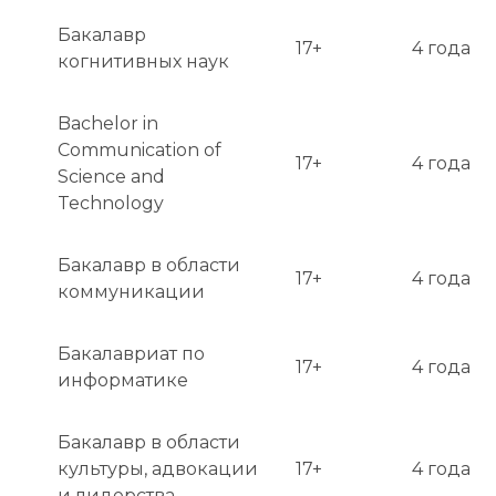
Для магистратуры/докторантуры требуется 
Бакалавр
17+
4 года
соответствующий исследовательский или 
когнитивных наук
профессиональный опыт.

Bachelor in
Оповещение о результатах: Уведомления 
Communication of
приходят в установленные сроки (см. выше) 
17+
4 года
Science and
через портал для абитуриентов (Applicant 
Technology
Portal). Официальные письма также 
рассылаются по почте.
Бакалавр в области
17+
4 года
коммуникации
Бакалавриат по
17+
4 года
информатике
Бакалавр в области
культуры, адвокации
17+
4 года
и лидерства