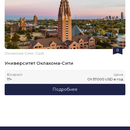
0
Оклахома-Сити, США
Университет Оклахома-Сити
Возраст
Цена
17
+
От
57000
USD
в год
Подробнее