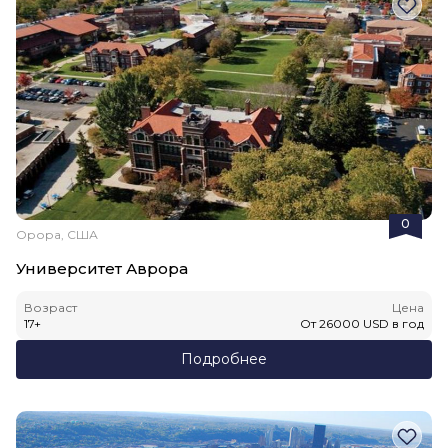
0
Орора, США
Университет Аврора
Возраст
Цена
17
+
От
26000
USD
в год
Подробнее