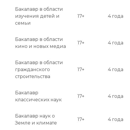
Early Decision I: 1 ноября (уведомление – 
Бакалавр в области
середина декабря).

изучения детей и
17+
4 года
семьи
Early Decision II: 1 января (уведомление – 
середина февраля).

Бакалавр в области
17+
4 года
Regular Decision: 1 января (уведомление – конец 
кино и новых медиа
марта).

Бакалавр в области
Тестирование или собеседование: 
гражданского
17+
4 года
Собеседования с выпускниками (Alumni 
строительства
Interviews) носят рекомендательный характер и 
доступны не для всех абитуриентов. Некоторые 
Бакалавр
программы (например, Blair School of Music) 
17+
4 года
классических наук
требуют прослушивания.

Квалификации или опыт: Для бакалавриата 
Бакалавр наук о
17+
4 года
важен всесторонний профиль с лидерством и 
Земле и климате
глубоким вовлечением в 1-2 внеучебные сферы. 