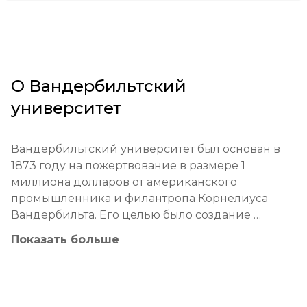
О
Вандербильтский
университет
Вандербильтский университет был основан в 
1873 году на пожертвование в размере 1 
миллиона долларов от американского 
промышленника и филантропа Корнелиуса 
Вандербильта. Его целью было создание 
учреждения, которое «укрепит узы, которые 
Показать больше
должны объединять всех людей». Изначально 
известный как "Университет Вандербильта в 
Центральном университете", он с самого начала 
был новаторским, принимая студентов 