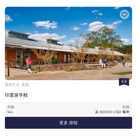
4.5
亚特兰大, 美国
印度泉学校
年龄
价格
14
+
从
50000
USD
每年
更多 按钮