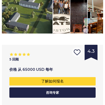
4.3
5
回顾
的
年龄范围
:
学习类型
:
价格
从
65000
USD
每年
学
14
+
全职
了解如何报名
校
类
咨询专家
型
:
寄