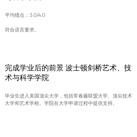
14岁（九年级）

平均绩点：3.0/4.0

16岁（进入高年级）

符合语言要求。
申请流程：

在官方网站填写在线申请

支付注册费用（$100）

完成学业后的前景
波士顿剑桥艺术、技
术与科学学院
提供过去2-3年的学校成绩单

参加入学测试

毕业生进入美国顶尖大学，包括常春藤联盟大学、顶尖技术
大学和艺术学校。学院在大学申请过程中提供支持。
与招生委员会进行面试（在线）

提供推荐信

教育资格：
