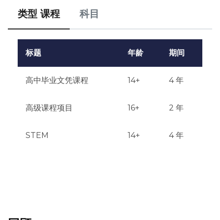
类型 课程
科目
有优异成绩的成绩单

符合年龄要求

标题
年龄
期间
所需文件：

高中毕业文凭课程
14+
4 年
填写好的申请表

高级课程项目
16+
2 年
护照复印件

STEM
14+
4 年
过去2-3年的学业记录单

英语测试成绩

推荐信（2封）

医疗表格
