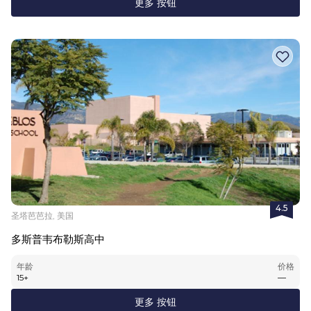
更多 按钮
4.5
圣塔芭芭拉, 美国
多斯普韦布勒斯高中
年龄
价格
15
+
—
更多 按钮