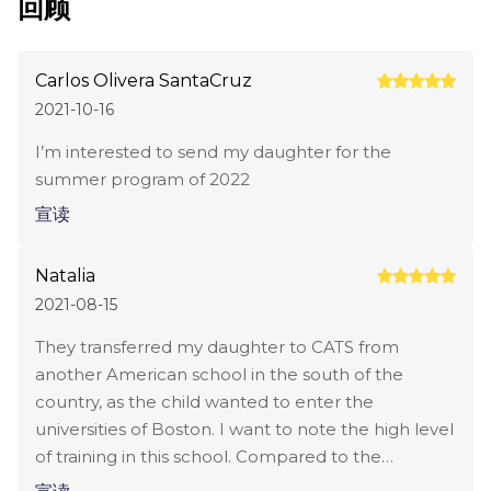
回顾
财务文件

Carlos Olivera SantaCruz
外国学生要求：

2021-10-16
英语水平：IELTS 5.0+ / TOEFL 50+ / Duolingo 75+

I’m interested to send my daughter for the
summer program of 2022
所有文件需翻译成英文

宣读
经济状况证明

Natalia
财务条件：

2021-08-15
They transferred my daughter to CATS from
需有足够资金证明

another American school in the south of the
入学时需交押金

country, as the child wanted to enter the
universities of Boston. I want to note the high level
申请截止日期：

of training in this school. Compared to the
previous place of study, teaching here is taken