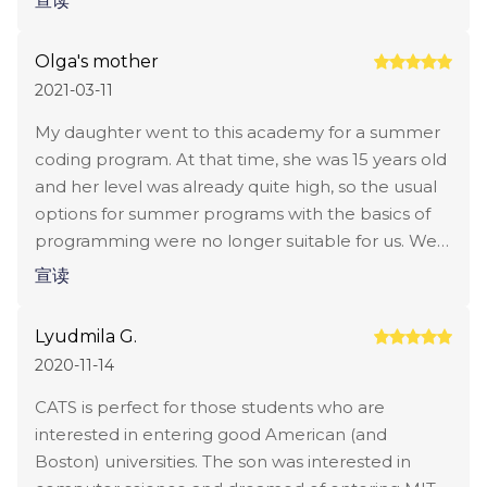
宣读
全年接受申请

more seriously. Academic performance is given
much more attention. I also want to note the
Olga's mother
建议提前6-9个月申请

work of curators on admission to universities. My
2021-03-11
daughter got an excellent curator (unfortunately, I
测试或面试：

forgot the name!), who very carefully monitored
My daughter went to this academy for a summer
compliance with deadlines and notified us
coding program. At that time, she was 15 years old
必须与招生委员会进行面试

immediately if the child forgot to do something. As
and her level was already quite high, so the usual
a result, the daughter entered the chosen
options for summer programs with the basics of
评估动机和学术目标

university. I am very grateful to the staff of the
programming were no longer suitable for us. We
school for the preparation.
chose Kats College, as the school, in principle, is
对于创意项目-评估作品集

宣读
strong in technical areas, and there is even a
program with MIT. My daughter was very pleased
资格或经验：

Lyudmila G.
with the summer program. The participants, she
2020-11-14
said, had a very personal approach. For example, if
参与课外活动

they saw that the child's level was higher than the
CATS is perfect for those students who are
average for the group, they gave additional
对STEM项目感兴趣-对科学和技术感兴趣

interested in entering good American (and
material and additional tasks. Then they sorted it
Boston) universities. The son was interested in
对艺术项目感兴趣-创意成就

all out. In general, I liked both the program and