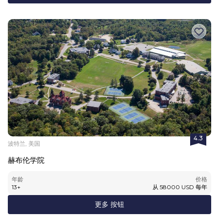
4.3
波特兰, 美国
赫布伦学院
年龄
价格
13
+
从
58000
USD
每年
更多 按钮