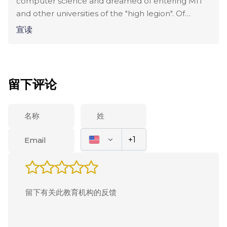
computer science and dreamed of entering MIT
the academy itself very much. There was a lot of
and other universities of the "high legion". Of
结果通知：

reason from the trip.
course, we understood that he was unlikely to get
宣读
to MIT, but we wanted to give him a good
在完成所有步骤后2-3周内通知结果
technical education. Smapse agency helped us in
choosing schools. Several times before that, we
went to their exhibitions, and I liked the
留下评论
consultation. Since we focused on the exact
sciences and considered mainly options in Boston,
KATS seemed to us the most interesting option.
The academy has a STEAM program, this is an
elective in the sciences, where you can choose up
to 5 subjects. A project is made on the program,
which can then be added to the portfolio. Quite a
useful course. I can recommend it to anyone who
is interested in engineering and sciences. It seems
that there is also such a program in the summer.
But I will not say for sure, my son studied on it