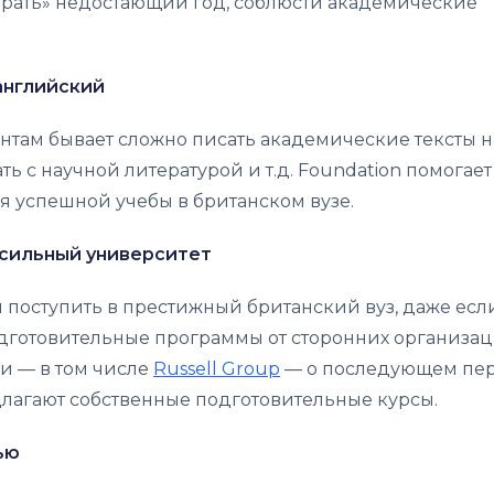
добрать» недостающий год, соблюсти академические
английский
там бывает сложно писать академические тексты н
ть с научной литературой и т.д. Foundation помогает
 успешной учебы в британском вузе.
в сильный университет
м поступить в престижный британский вуз, даже ес
дготовительные программы от сторонних организа
и — в том числе
Russell Group
— о последующем пе
длагают собственные подготовительные курсы.
ью