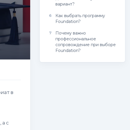
вариант?
6
Как выбрать программу
Foundation?
7
Почему важно
профессиональное
сопровождение при выборе
Foundation?
иат в
 а с