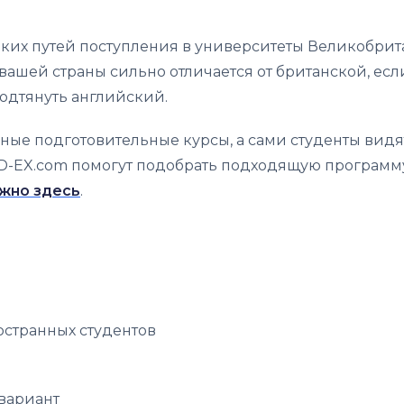
бких путей поступления в университеты Великобрит
вашей страны сильно отличается от британской, есл
одтянуть английский.
ые подготовительные курсы, а сами студенты видят
ED-EX.com помогут подобрать подходящую программ
жно здесь
.
остранных студентов
вариант