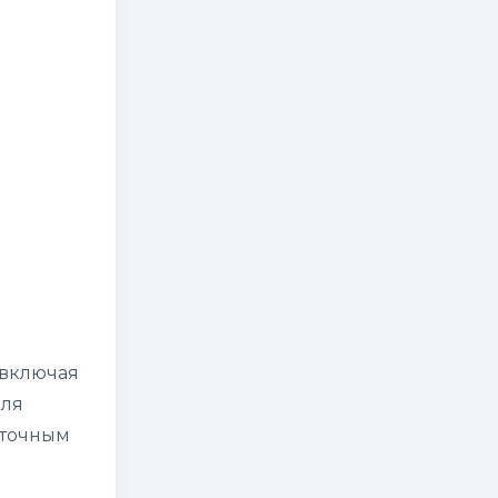
(включая
для
уточным