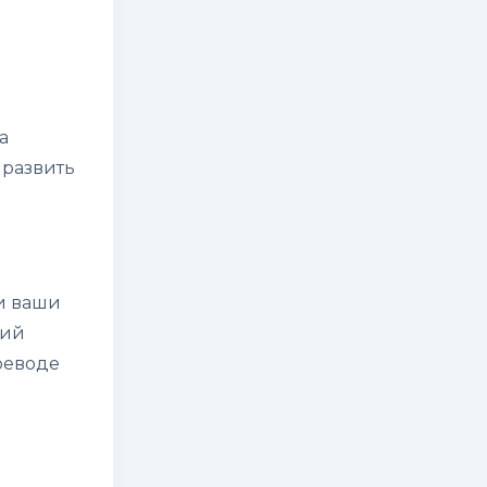
а
 развить
ли ваши
ций
реводе