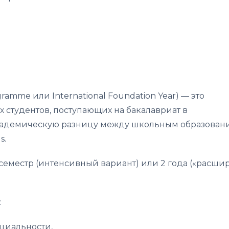
ogramme
или
International Foundation Year
) — это
 студентов, поступающих на бакалавриат в
академическую разницу между школьным образован
s.
 семестр (интенсивный вариант) или 2 года («расш
:
циальности,