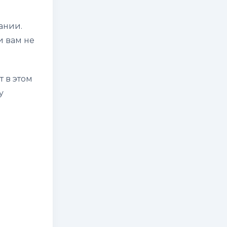
ании.
и вам не
 в этом
у