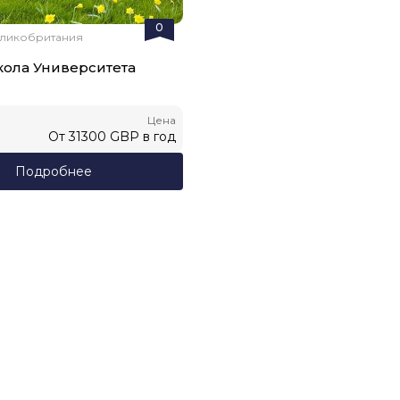
0
еликобритания
ола Университета
Цена
От
31300
GBP
в год
Подробнее