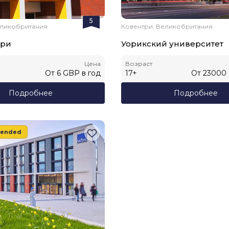
5
еликобритания
Ковентри, Великобритания
три
Уорикский университет
Цена
Возраст
От
6
GBP
в год
17
+
От
23000
Подробнее
Подробнее
ended