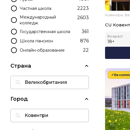
2223
Частная школа
Ковентри, В
Международный
2603
колледж
CU Ковен
361
Государственная школа
Возраст
876
Школа пансион
18
+
22
Онлайн-образование
Страна
Recomm
Город