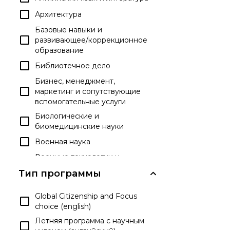
Архитектура
Базовые навыки и
развивающее/коррекционное
образование
Библиотечное дело
Бизнес, менеджмент,
маркетинг и сопутствующие
вспомогательные услуги
Биологические и
биомедицинские науки
Военная наука
Военные технологии и
прикладные науки
Тип программы
Гражданская деятельность
Global Citizenship and Focus
Дипломы и аттестаты о
choice (english)
среднем образовании
Летняя программа с научным
Досуг и развлекательные