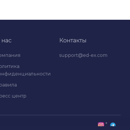
 нас
Контакты
омпания
support@ed-ex.com
олитика
онфиденциальности
равила
ресс центр
*