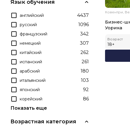
Язык обучения
Ковентри, В
4437
английский
Бизнес-шк
1096
русский
Уорика
342
французский
Возраст
307
немецкий
18
+
262
китайский
261
испанский
180
арабский
103
итальянский
92
японский
86
корейский
Показать еще
Возрастная категория