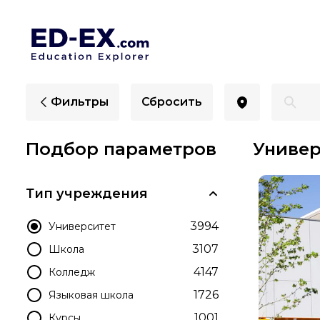
Лучшие университеты в Ковентри для иностранцев 
Фильтры
Сбросить
Подбор параметров
Универ
Тип учреждения
3994
Университет
3107
Школа
4147
Колледж
1726
Языковая школа
1001
Курсы