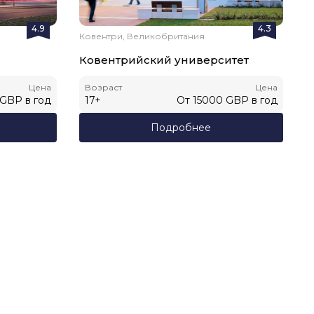
4.9
4.3
Ковентри, Великобритания
Ковентрийский университет
Цена
Возраст
Цена
GBP
в год
17
+
От
15000
GBP
в год
Подробнее