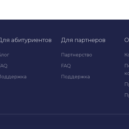
Для абитуриентов
Для партнеров
О
Блог
Партнерство
К
FAQ
FAQ
П
к
Поддержка
Поддержка
П
П